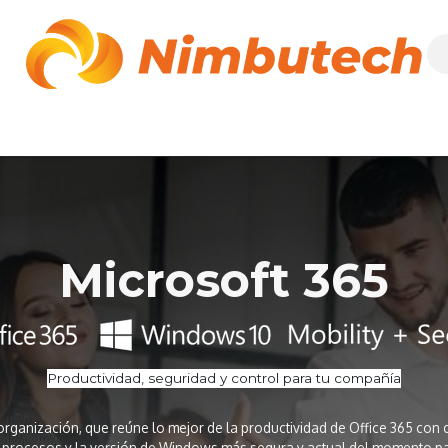
osotros
Soluciones
Eventos
Descuentos
Blog
Microsoft 365
Productividad, seguridad y control para tu compañía
 organización, que reúne lo mejor de la productividad de Office 365 co
e procesos y la versión de Windows más segura y actual del momento pa